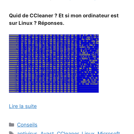
Quid de CCleaner ? Et si mon ordinateur est
sur Linux ? Réponses.
Lire la suite
Catégories
Conseils
Étiquettes
antivirus
,
Avast
,
CCleaner
,
Linux
,
Microsoft