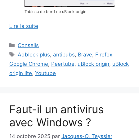
Tableau de bord de uBlock origin
Lire la suite
Catégories
Conseils
Étiquettes
Adblock plus
,
antipubs
,
Brave
,
Firefox
,
Google Chrome
,
Peertube
,
uBlock origin
,
uBlock
origin lite
,
Youtube
Faut-il un antivirus
avec Windows ?
14 octobre 2025
par
Jacques-O. Teyssier