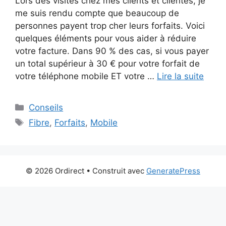
Lors des visites chez mes clients et clientes, je
me suis rendu compte que beaucoup de
personnes payent trop cher leurs forfaits. Voici
quelques éléments pour vous aider à réduire
votre facture. Dans 90 % des cas, si vous payer
un total supérieur à 30 € pour votre forfait de
votre téléphone mobile ET votre …
Lire la suite
Catégories
Conseils
Étiquettes
Fibre
,
Forfaits
,
Mobile
© 2026 Ordirect
• Construit avec
GeneratePress